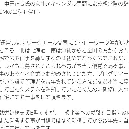
題　中居正広氏の女性スキャンダル問題による経営陣の辞
CMの出稿を停止。
が運営しますワークエール高司にてハローワーク障がい
ところ、北は北海道　南は沖縄からと全国の方からお問
宅でのお仕事を募集するのは初めてだったのでこれだけ
。しかも応募されてこられる方が本当に優秀である事に
事のある有名企業でお勤めされていた方、プログラマー
がい施設で管理者を長年されていた方などなど本当に驚
して当社システムを熟知していただくために研修に入っ
在宅にてお仕事をして頂きます。
就労継続支援B型ですが、一般企業への就職を目指す為
また就職する事が目標ではなく就職してから数年先に自
うに支援していきます。