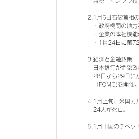
　減税・インフラ投
2.1月6日石破首
　・政府機関の地方
　・企業の本社機能
　・1月24日に第7
3.経済と金融政策
　日本銀行が金融政
　28日から29日
　（FOMC)を開催
4.1月上旬、米国
　24人が死亡。
5.1月中国のチベ