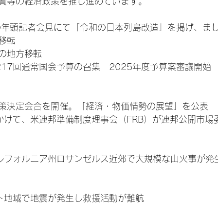
資等の経済政策を推し進めています。
相の年頭記者会見にて「令和の日本列島改造」を掲げ、ま
移転
の地方移転
217回通常国会予算の召集　2025年度予算案審議開始
策決定会合を開催。「経済・物価情勢の展望」を公表
にかけて、米連邦準備制度理事会（FRB）が連邦公開市場
。
カルフォルニア州ロサンゼルス近郊で大規模な山火事が発
ット地域で地震が発生し救援活動が難航