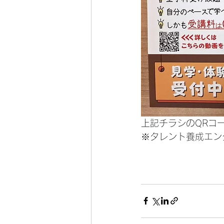
上記チラシのQRコ
※タレント養成エン