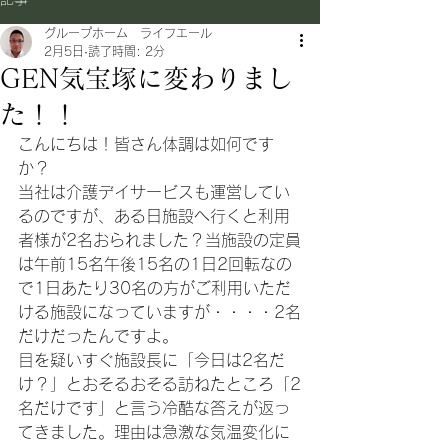
グループホーム ライフエール
2月5日
読了時間: 2分
GEN気宝塚に変わりまし
た！！
こんにちは！皆さん体調は如何です
か？
当社は介護デイサービスも運営してい
るのですが、ある日施設へ行くと利用
者様が2名おられました？当施設の定員
は午前15名午後15名の1日2回転なの
で1日あたり30名の方がご利用いただ
ける施設になっていますが・・・・2名
だけだったんですよ。
目を疑いすぐ施設長に「今日は2名だ
け？」とおそるおそる訪ねたところ「2
名だけです」と言う冷酷な答えが返っ
てきました。理由は急激な気温変化に