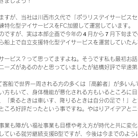
きましょう！
ますが、当社は川西市久代で「ポラリスデイサービスセ
練特化型デイサービスをFC加盟して運営しています。
のですが、実は本部企画で今年の４月から７月下旬まで
ら船上で自立支援特化型デイサービスを運営していたん
サービス？って思ってますよね。そうです私も最初お話
ニーズがあるのかと思っていましたが結構好評で早速第
て客船で世界一周される方の多くは「高齢者」が多いん
い方もいて、身体機能が悪化される方もいるところに目
、「乗るときは車いす、降りるときは自分の足で！」と
ところ好評だったという事ですね。やはりアイデアとニ
事業も障がい福祉事業も目標や考え方が時代と共に変化
している就労継続支援B型ですが、今後は今までのよう