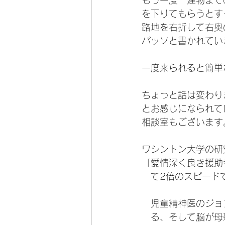
もう一度　建物まで
を下りてもらうとす
路地を右折して右奥
パッソと書かれてい
一度来られると簡単
ちょっと話は変わり
とお感じになられて
相談室もございます
ワシントン大学の研
「愛情深く良き援助
　て2倍のスピード
　児童精神医のジョ
　る、そして脳が母