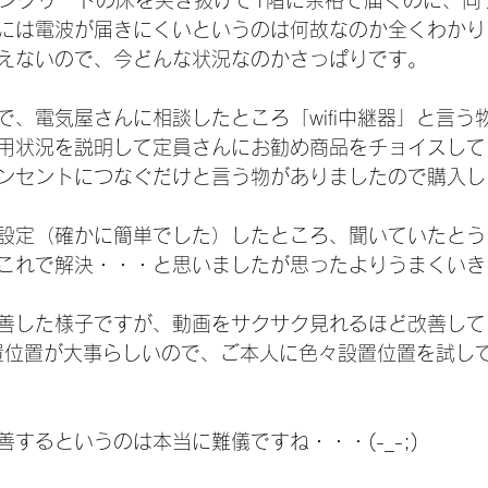
は、コンクリートの床を突き抜けて1階に余裕で届くのに、
には電波が届きにくいというのは何故なのか全くわかり
えないので、今どんな状況なのかさっぱりです。
で、電気屋さんに相談したところ「wifi中継器」と言う
用状況を説明して定員さんにお勧め商品をチョイスして
ンセントにつなぐだけと言う物がありましたので購入し
設定（確かに簡単でした）したところ、聞いていたとう
これで解決・・・と思いましたが思ったよりうまくいき
善した様子ですが、動画をサクサク見れるほど改善して
は設置位置が大事らしいので、ご本人に色々設置位置を試し
するというのは本当に難儀ですね・・・(-_-;)