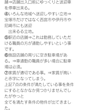
舗⇒店舗出入口前にゆっくりと送迎車
を停車出来る。
④いろんな地域へ送迎しやすい立地⇒
宝塚市だけではなく西宮市や伊丹市や
尼崎市にも送迎
　出来るる立地。
⑤駅近の店舗⇒これは勤務していただ
ける職員の方が通勤しやすいという事
です。
⑥施設店舗の周りに空き駐車場があ
る。⇒車通勤の職員が多い場合に駐車
場は必須。
⑦家賃が適切である事。⇒家賃が高い
と赤字になってしまう。
上記7点の条件が満たしている事を条件
にするとなかなか見つかりませんでし
たがやっと
全てを満たす条件の物件が出てきまし
た。