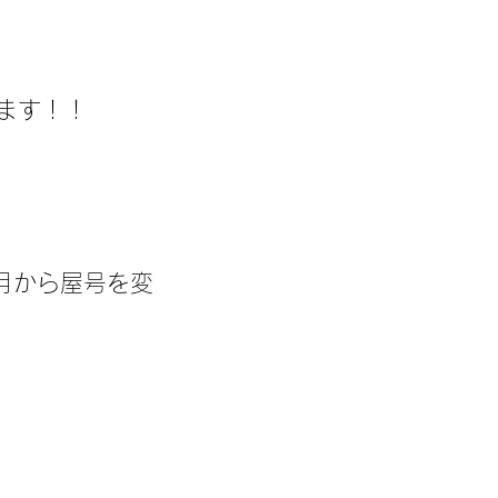
ます！！
2月から屋号を変