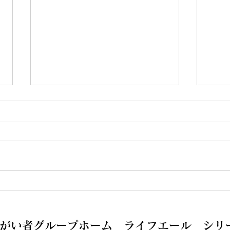
GEN気宝塚に変わりまし
新た
た！！
す。
がい者グループホーム ライフエール シリ