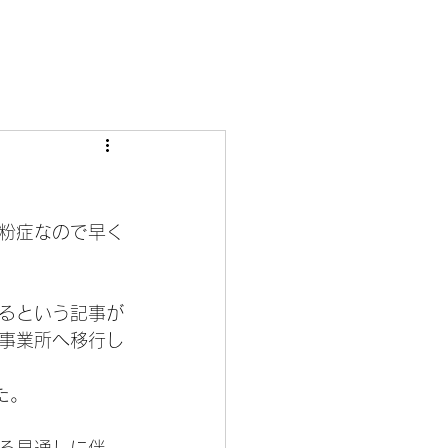
粉症なので早く
するという記事が
型事業所へ移行し
た。