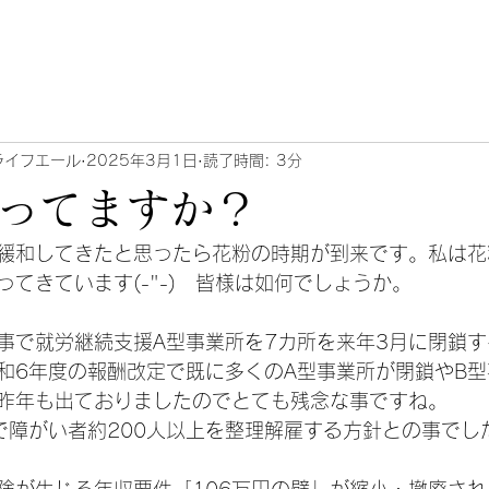
ライフエール
2025年3月1日
読了時間: 3分
使ってますか？
緩和してきたと思ったら花粉の時期が到来です。私は花
てきています(-"-)　皆様は如何でしょうか。
事で就労継続支援A型事業所を7カ所を来年3月に閉鎖
和6年度の報酬改定で既に多くのA型事業所が閉鎖やB
昨年も出ておりましたのでとても残念な事ですね。
で障がい者約200人以上を整理解雇する方針との事でし