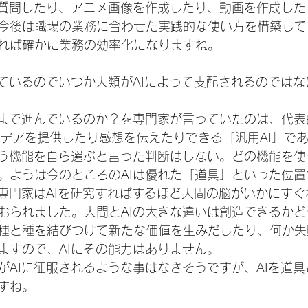
に質問したり、アニメ画像を作成したり、動画を作成し
今後は職場の業務に合わせた実践的な使い方を構築して
れば確かに業務の効率化になりますね。
しているのでいつか人類がAIによって支配されるのでは
こまで進んでいるのか？を専門家が言っていたのは、代表
アイデアを提供したり感想を伝えたりできる「汎用AI」で
使う機能を自ら選ぶと言った判断はしない。どの機能を
。ようは今のところのAIは優れた「道具」といった位置
の専門家はAIを研究すればするほど人間の脳がいかにす
おられました。人間とAIの大きな違いは創造できるか
種と種を結びつけて新たな価値を生みだしたり、何か失
ますので、AIにその能力はありません。
がAIに征服されるような事はなさそうですが、AIを道
すね。