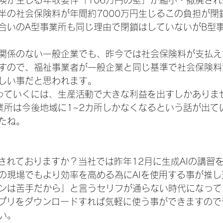
険が生じる年収要件「106万円の壁」が縮小・撤廃さ
半の社会保険料が年間約7000万円生じるこの負担が閉
合いのA型事業所も同じ理由で閉鎖はしていないがB型
関係のない一般企業でも、昨今では社会保険料が支払え
すので、福祉事業者が一般企業と同じ基準で社会保険料
しい事だと思われます。
っていくには、生産活動で大きな利益を出すしかありま
業所は今後地域に1~2カ所しかなくなるという話が出て
たね。
用されておりますか？当社では昨年12月に生成AIの講習
の現場でもより効率を高める為にAIを使用する事が推
ンは苦手だから」と言うセリフが通らない時代になって
アプリをダウンロードすれば気軽に使う事ができますの
い。