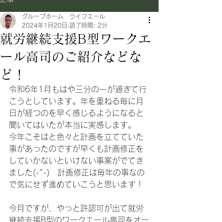
グループホーム ライフエール
2024年1月20日
読了時間: 2分
就労継続支援B型ワークエ
ール高司のご紹介などな
ど！
令和6年1月もはや三分の一が過ぎて行
こうとしています。年を重ねる毎に月
日が経つのを早く感じるようになると
聞いてはいたが本当に実感します。
今年こそはと色々と計画を立てていた
事があったのですが早くも計画修正を
していかないといけない事案がでてき
ました(-"-)　計画修正は毎年の事なの
で気にせず進めていこうと思います！
今月ですが、やっと許認可が出て就労
継続支援B型のワークエール高司をオー