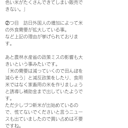
色い米がたくさんできてしまい販売で
きない。」
②つ目　訪日外国人の増加によって米
の外食需要が拡大している事。
など上記の理由が挙げられておりま
す。
あと農林水産省の政策ミスの影響も大
きいという事みたいです。
「米の需要は減っていくので田んぼを
減らそう」と減反政策をしたり、食用
米ではなく家畜用の米を作りましょう
と誘導し補助金まで出していたようで
す。
ただ少しづつ新米が出始めているの
で、慌てないでくださいと言うニュー
スも出ていましたので買い占めは不要
ですね。