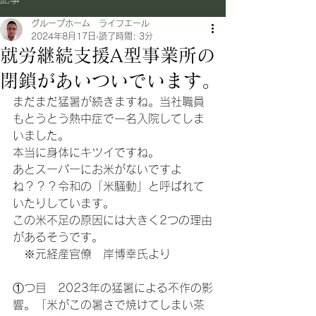
グループホーム ライフエール
2024年8月17日
読了時間: 3分
就労継続支援A型事業所の
閉鎖があいついでいます。
まだまだ猛暑が続きますね。当社職員
もとうとう熱中症で一名入院してしま
いました。
本当に身体にキツイですね。
あとスーパーにお米がないですよ
ね？？？令和の「米騒動」と呼ばれて
いたりしています。
この米不足の原因には大きく2つの理由
があるそうです。
　※元経産官僚　岸博幸氏より
①つ目　2023年の猛暑による不作の影
響。「米がこの暑さで焼けてしまい茶