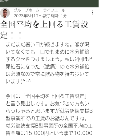
グループホーム ライフエール
2023年8月19日
読了時間: 1分
全国平均を上回る工賃設
定！！
まだまだ暑い日が続きますね。喉が渇
いてなくても一口でもまめに水分補給
するクセをつけましょう。私は2回ほど
尿結石になった（激痛）ので水分補給
は必須なので常に飲み物を持ち歩いて
います(^-^;
今回は「全国平均を上回る工賃設定」
と言う見出しです。お気づきの方もい
らっしゃると思いますが就労継続支援B
型事業所での工賃のお話なんですね。
就労継続支援B型事業所の全国平均の工
賃金額は15,000円という事で10,000