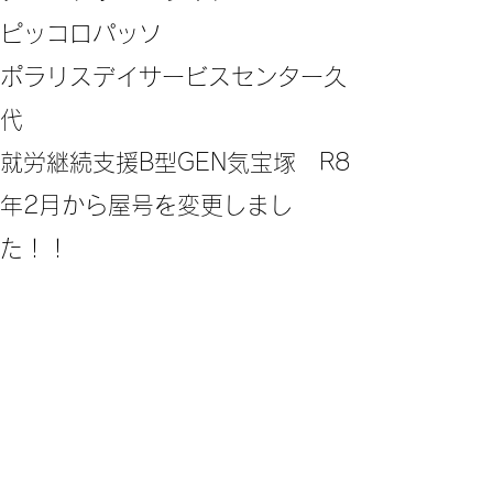
ピッコロパッソ
ポラリスデイサービスセンター久
代
​就労継続支援B型GEN気宝塚 R8
年2月から屋号を変更しまし
た！！