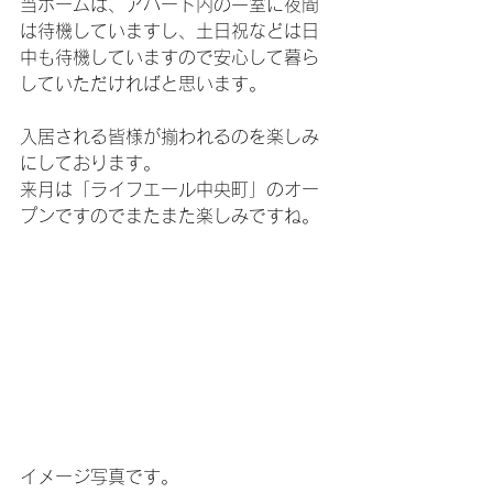
当ホームは、アパート内の一室に夜間
は待機していますし、土日祝などは日
中も待機していますので安心して暮ら
していただければと思います。
入居される皆様が揃われるのを楽しみ
にしております。
来月は「ライフエール中央町」のオー
プンですのでまたまた楽しみですね。
イメージ写真です。