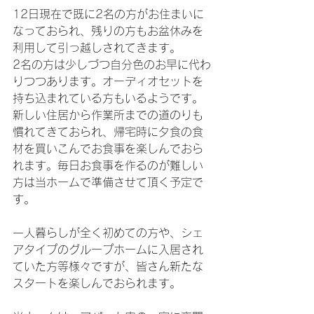
12日現在で既に2名の方がお住まいに
なっておられ、残りの方もお盆休みを
利用して引っ越しされてきます。
2名の方は少しづつ自分色のお早に代わ
りつつあります。オーディオセットを
持ち込まれている方もいるようです。
新しい住居から作業所までの道のりも
慣れてきておられ、帰宅時に夕食の食
材を買いこんでお食事を楽しんでおら
れます。毎日お食事を作るのが難しい
方は当ホームで準備させて頂く予定で
す。
一人暮らしが全く初めての方や、シェ
アタイプのグループホームに入居され
ていた方等様々ですが、皆さん新たな
スタートを楽しんでおられます。