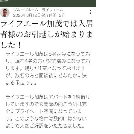
グループホーム ライフエール
2020年8月12日
読了時間: 2分
ライフエール加茂では入居
者様のお引越しが始まりま
した！
ライフエール加茂は5名定員になってお
り、現在4名の方が契約済みになってお
ります。残りが1室となっております
が、数名の方と面談後にどなたかに決
まる予定です。
ライフエール加茂はアパートを1棟借り
していますので玄関扉の向こう側は完
全にプライベート空間になっていま
す。このような物件は数的には少ない
ようで大変ご好評をいただきました。