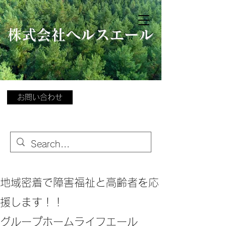
​
株式会社ヘルスエール
お問い合わせ
地域密着で障害福祉と高齢者を応
援します！！
グループホームライフエール