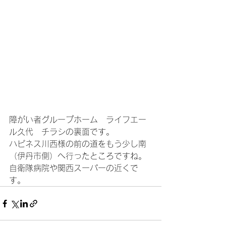
障がい者グループホーム　ライフエー
ル久代　チラシの裏面です。
ハピネス川西様の前の道をもう少し南
（伊丹市側）へ行ったところですね。
自衛隊病院や関西スーパーの近くで
す。