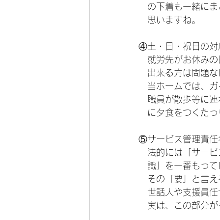
　の下着も一緒にま
　思いますね。
④土・日・祝日の対
　就労先がお休みの
　出来る方は問題な
　当ホームでは、ガ
　職員が散歩等に連
　に夕食をつくたっ
⑤サービス管理責任
　法的には「サービ
　識」を一番もって
　その「要」と言え
　世話人や支援員任
　実は、この部分が