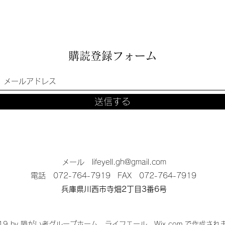
購読登録フォーム
送信する
メール
lifeyell.gh@gmail.com
電話 072-764-7919
FAX 072-764-7919
兵庫県川西市寺畑2丁目3番6号
019 by 障がい者グループホーム ライフエール。Wix.com で作成され